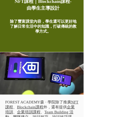
NFT課程｜Blockchain課程-
由學生主導設計
除了豐富課堂內容，學生還可以更好地
了解日常生活中的知識，打破傳統的教
學方式。
FOREST ACADEMY森 · 學院除了推廣
NFT
課程
、
Blockchain課程
外，還有提供
企業
培訓
、
企業培訓課程
、
Team Building 活