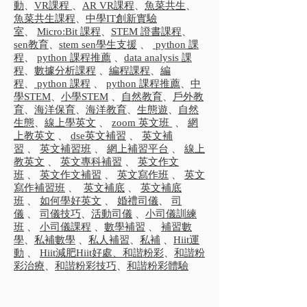
動
、
VR課程
、
AR VR課程
、
魚菜共生
、
魚菜共生課程
、
中學IT創新實驗
室
、
Micro:Bit 課程
、
STEM 證書課程
、
sen教育
、
stem sen學生支援
、
python 課
程
、
python 課程推薦
、
data analysis 課
程
、
數據分析課程
、
編程課程
、
編
程
、
python 課程
、
python 課程推薦
、
中
學STEM
、
小學STEM
、
自然教育
、
戶外教
育
、
海洋保育
、
海洋教育
、
生態遊
、
自然
生態
、
線上學英文
、
zoom 英文班
、
網
上教英文
、
dse英文補習
、
英文補
習
、
英文補習班
、
網上補習平台
、
線上
教英文
、
英文專科補習
、
英文作文
班
、
英文作文補習
、
英文寫作班
、
英文
寫作補習班
、
英文補底
、
英文補底
班
、
如何學好英文
、
婚禮司儀
、
司
儀
、
司儀技巧
、
活動司儀
、
小司儀訓練
班
、
小司儀課程
、
數學補習
、
補習數
學
、
私補數學
、
私人補習
、
私補
、
Hiit運
動
、
Hiit減肥
Hiit好處、
和諧粉彩
、
和諧粉
彩治療
、
和諧粉彩技巧
、
和諧粉彩體驗
班
、
和諧粉彩工具
等服務。