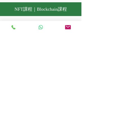
NFT課程｜Blockchain課程
FAQ
1.) NFT課程｜Blockchain課程- 什
麼是 NFT？
NFT課程｜Blockchain課程- 不可替代代幣
(NFT) 是存儲在區塊鏈上的不可互換的數據
單元，是一種數字分類賬，可以出售和交
易。 NFT 數據單元的類型可能與照片、視頻
和音頻等數字文件相關聯。 由於每個代幣都
是唯一可識別的，因此 NFT 不同於區塊鏈加
密貨幣，例如比特幣。NFT 賬本聲稱提供公
開的真實性證書或所有權證明，但 NFT 所傳
達的合法權利可能不確定。NFT 不限制共享
或複制底層數字文件，不一定傳達數字文件
的版權，也不會阻止創建具有相同關聯文件