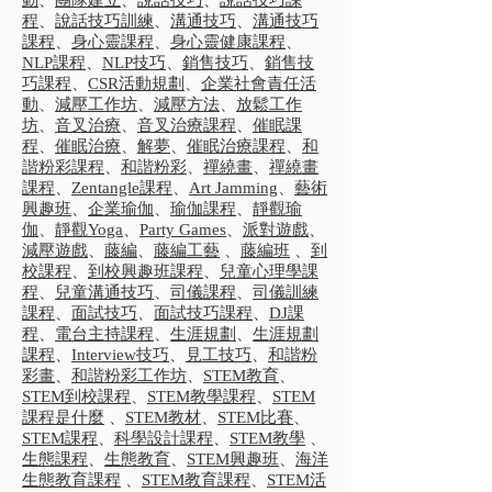
動
、
團隊建立
、
說話技巧
、
說話技巧課
程
、
說話技巧訓練
、
溝通技巧
、
溝通技巧
課程
、
身心靈課程
、
身心靈健康課程
、
NLP課程
、
NLP技巧
、
銷售技巧
、
銷售技
巧課程
、
CSR活動規劃
、
企業社會責任活
動
、
減壓工作坊
、
減壓方法
、
放鬆工作
坊
、
音叉治療
、
音叉治療課程
、
催眠課
程
、
催眠治療
、
解夢
、
催眠治療課程
、
和
諧粉彩課程
、
和諧粉彩
、
禪繞畫
、
禪繞畫
課程
、
Zentangle課程
、
Art Jamming
、
藝術
興趣班
、
企業瑜伽
、
瑜伽課程
、
靜觀瑜
伽
、
靜觀Yoga
、
Party Games
、
派對遊戲
、
減壓遊戲
、
藤編
、
藤編工藝
、
藤編班
、
到
校課程
、
到校興趣班課程
、
兒童心理學課
程
、
兒童溝通技巧
、
司儀課程
、
司儀訓練
課程
、
面試技巧
、
面試技巧課程
、
DJ課
程
、
電台主持課程
、
生涯規劃
、
生涯規劃
課程
、
Interview技巧
、
見工技巧
、
和諧粉
彩畫
、
和諧粉彩工作坊
、
STEM教育
、
STEM到校課程
、
STEM教學課程
、
STEM
課程是什麼
、
STEM教材
、
STEM比賽
、
STEM課程
、
科學設計課程
、
STEM教學
、
生態課程
、
生態教育
、
STEM興趣班
、
海洋
生態教育課程
、
STEM教育課程
、
STEM活