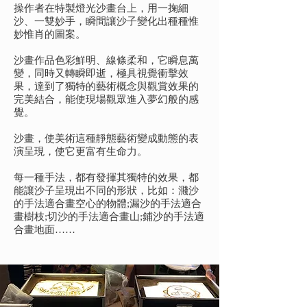
操作者在特製燈光沙畫台上，用一掬細
沙、一雙妙手，瞬間讓沙子變化出種種惟
妙惟肖的圖案。
沙畫作品色彩鮮明、線條柔和，它瞬息萬
變，同時又轉瞬即逝，極具視覺衝擊效
果，達到了獨特的藝術概念與觀賞效果的
完美結合，能使現場觀眾進入夢幻般的感
覺。
沙畫，使美術這種靜態藝術變成動態的表
演呈現，使它更富有生命力。
每一種手法，都有發揮其獨特的效果，都
能讓沙子呈現出不同的形狀，比如：濺沙
的手法適合畫空心的物體;漏沙的手法適合
畫樹枝;切沙的手法適合畫山;鋪沙的手法適
合畫地面……