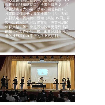
為沙畫視頻輸出提供專業視頻轉接線（DV
與投影信號線轉接口）沙畫台擺放桌（尺
寸視沙畫台大小定，以裙布圍邊裝飾）。
沙畫
師準備部分：專業沙畫台（尺寸視個
人習慣定）視頻輸出設備（高清DV同步錄
製演出過程）視頻設備支架（專業可調節
斜臂支架）等，比起設備沙畫更需要適當
的技巧和製作心態，接下來會仔細說明沙
畫的技巧讓你在學習的路上更順利。