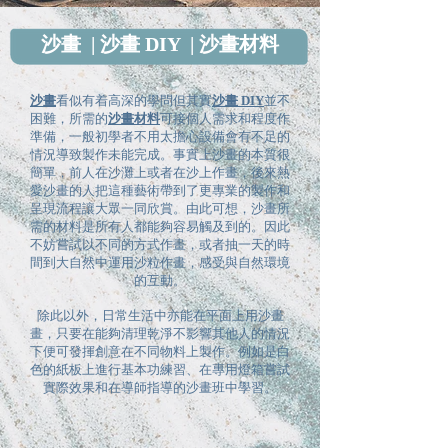
沙畫 | 沙畫 DIY | 沙畫材料
沙畫
看似有着高深的學問但其實
沙畫 DIY
並不
困難，所需的
沙畫材料
可接個人需求和程度作
準備，一般初學者不用太擔心設備會有不足的
情況導致製作未能完成。事實上沙畫的本質很
簡單，前人在沙灘上或者在沙上作畫，後來熱
愛沙畫的人把這種藝術帶到了更專業的製作和
呈現流程讓大眾一同欣賞。由此可想，沙畫所
需的材料是所有人都能夠容易觸及到的。因此
不妨嘗試以不同的方式作畫，或者抽一天的時
間到大自然中運用沙粒作畫，感受與自然環境
的互動。
除此以外，日常生活中亦能在平面上用沙畫
畫，只要在能夠清理乾淨不影響其他人的情況
下便可發揮創意在不同物料上製作。例如是白
色的紙板上進行基本功練習、在專用燈箱嘗試
實際效果和在導師指導的沙畫班中學習。