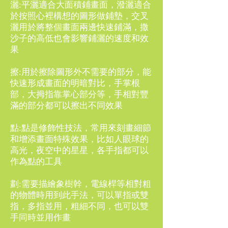
灑:平灑適合大面積鋪畫面，潑灑適合
於按照心裡構想的圖形做鋪墊，交叉
灑用於將整個畫面兩邊快速鋪滿，撒
沙子的高低也會影響鋪灑的速度和效
果
擦:用於擦除圖形外不需要的部分，能
快速形成畫面的明暗對比，手掌根
部，大拇指靠掌心部分等，手相對豐
滿的部分都可以擦出不同效果
點:點是修飾性技法，常用來刻畫細節
和增添畫面特殊效果，比如人眼球的
高光，夜空中的星星，各手指都可以
作為點的工具
劃:需要描繪象樹幹，電線桿等相對粗
的物體時用到此手法，可以單指或雙
指，多指並用，粗細不同，也可以雙
手同時並用作畫