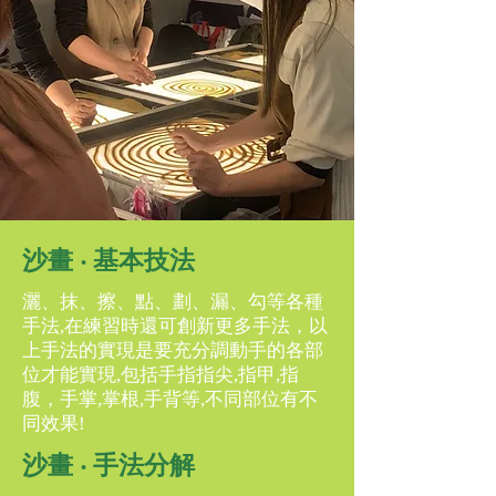
沙畫 ‧ 基本技法
灑、抹、擦、點、劃、漏、勾等各種
手法,在練習時還可創新更多手法，以
上手法的實現是要充分調動手的各部
位才能實現,包括手指指尖,指甲,指
腹，手掌,掌根,手背等,不同部位有不
同效果!
沙畫 ‧ 手法分解