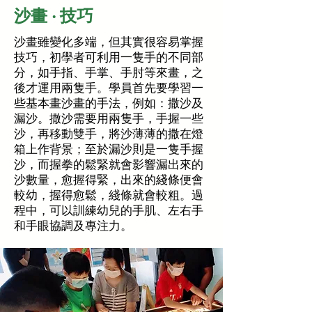
沙畫 ‧ 技巧
沙畫
雖變化多端，但其實很容易掌握
技巧，初學者可利用一隻手的不同部
分，如手指、手掌、手肘等來畫，之
後才運用兩隻手。學員首先要學習一
些基本畫沙畫的手法，例如：撒沙及
漏沙。撒沙需要用兩隻手，手握一些
沙，再移動雙手，將沙薄薄的撒在燈
箱上作背景；至於漏沙則是一隻手握
沙，而握拳的鬆緊就會影響漏出來的
沙數量，愈握得緊，出來的綫條便會
較幼，握得愈鬆，綫條就會較粗。過
程中，可以訓練幼兒的手肌、左右手
和手眼協調及專注力。