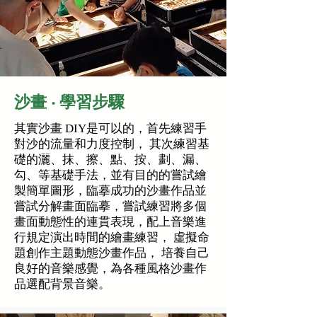
沙畫 ‧ 學習步驟
其實
沙畫 DIY
是可以的，首先練習手
對沙的流量和力度控制， 其次練習基
礎的灑、抹、擦、點、按、劃、漏、
勾、等基礎手法，並有目的的嘗試繪
製簡單圖形，臨摹成功的沙畫作品並
嘗試分解畫面臨摹，嘗試練習將多個
畫面動態性的連貫表現，配上音樂進
行規定演出時間的繪畫練習， 虛擬命
題創作主題動態沙畫作品， 培養自己
良好的音樂感覺，為各種風格沙畫作
品選配背景音樂。