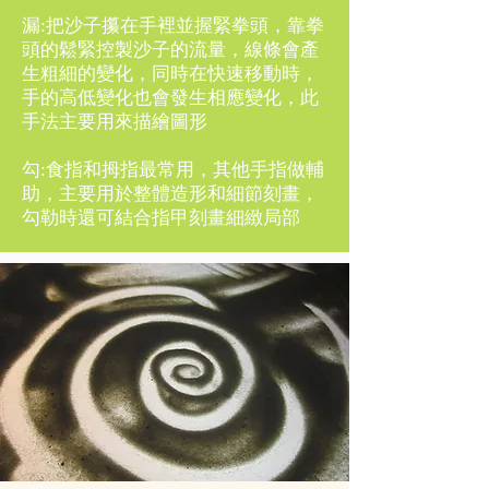
漏:把沙子攥在手裡並握緊拳頭，靠拳
頭的鬆緊控製沙子的流量，線條會產
生粗細的變化，同時在快速移動時，
手的高低變化也會發生相應變化，此
手法主要用來描繪圖形
勾:食指和拇指最常用，其他手指做輔
助，主要用於整體造形和細節刻畫，
勾勒時還可結合指甲刻畫細緻局部