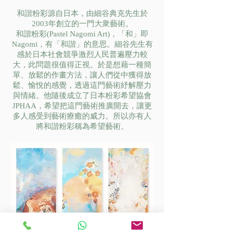
和諧粉彩
源自日本，由細谷典克先生於
2003年創立的一門大衆藝術。
和諧粉彩
(Pastel Nagomi Art)，「和」即
Nagomi，有「和諧」的意思。細谷先生有
感於日本社會競爭激烈人民普遍壓力較
大，此問題很值得正視。於是想藉一種簡
單、放鬆的作畫方法，讓人們從中獲得放
鬆、愉悅的感覺，透過這門藝術紓解壓力
與情緒。他隨後成立了日本粉彩希望協會
JPHAA，希望把這門藝術推廣開去，讓更
多人感受到藝術療癒的威力。所以亦有人
將
和諧粉彩
稱為希望藝術。