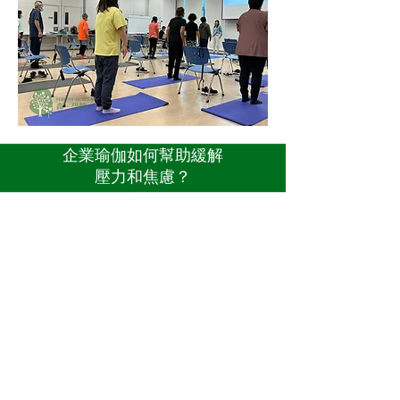
企業瑜伽如何幫助緩解
壓力和焦慮？
靜觀瑜伽鼓勵身心放鬆，有助於減輕壓力
和焦慮。 身體姿勢促進柔韌性，緩解緊
張，減輕疼痛。
靜觀瑜伽
姿勢可以幫助你釋放肌肉結等身
體阻塞，幫助釋放情緒和緊張。 靜觀瑜伽
還促進情緒促進內啡肽的釋放，這是一種
感覺良好的荷爾蒙，可以積極影響您處理
壓力的方式。
在靜觀瑜伽課程中專注於當下可以增強您
的意識，提高您的注意力並集中您的注意
力。