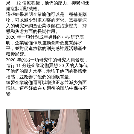
果。 12 個療程後，他們的壓力、抑鬱和焦
慮症狀明顯減輕。
這些結果表明企業瑜伽可以是一種補充藥
物，可以減少對處方藥的需求。需要更深
入的研究來調查企業瑜伽在治療壓力、抑
鬱和焦慮方面的長期作用。
2020 年一項針對成年男性的小型研究表
明，企業瑜伽伸展運動會降低皮質醇水
平，並對促進放鬆的副交感神經活動產生
積極影響。
2020 年的另一項研究中的研究人員發現，
進行 11 分鐘企業瑜伽冥想 30 天的人降低
了他們的壓力水平，增強了他們的整體幸
福感，並改善了他們的睡眠質量。
練習企業瑜伽還可以增強正念並減少負面
情緒。這些好處在 6 週後的隨訪中保持不
變。