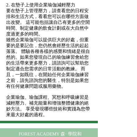
2. 在墊子上使用
企業瑜伽
減輕壓力
要在墊子上管理壓力，請查看您的日程安
排和生活方式，看看您可以在哪些方面做
出改變。 這可能包括讓自己有更多的空閒
時間、制定健康的飲食計劃或在大自然中
度過更多的時間。
雖然
企業瑜伽
可以提供巨大的好處，但重
要的是要記住，您仍然會經歷生活的起起
落落。 體驗各種各樣的感覺和情緒是很自
然的。如果您發現自己的瑜伽練習會給您
的生活帶來更多壓力，請諮詢可以幫助您
制定適合您需求的日常活動的教練。 而
且，一如既往，在開始任何
企業瑜伽
練習
之前，請先諮詢您的醫生，特別是如果您
有任何健康問題或服用藥物。
企業瑜伽、瑜伽課程、冥想和呼吸練習是
減輕壓力、補充能量和增強整體健康的絕
妙方法。 享受發現哪些技術和實踐為您帶
來最大好處的過程。
FOREST ACADEMY 森· 學院
和