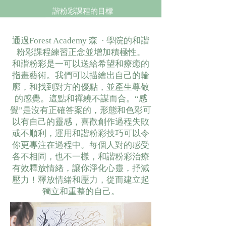
諧粉彩
課程的目標
通過Forest Academy 森 · 學院的
和諧
粉彩
課程練習正念並增加積極性。
和諧粉彩
是一可以送給希望和療癒的
指畫藝術。我們可以描繪出自己的輪
廓，和找到對方的優點，並產生尊敬
的感覺。這點和禪繞不謀而合。“感
覺”是沒有正確答案的，形態和色彩可
以有自己的靈感，喜歡創作過程失敗
或不順利，運用
和諧粉彩技巧可以令
你更專注在過程中
。每個人對的感受
各不相同，也不一樣，
和諧粉彩治療
有效釋放情緒，讓你淨化心靈，抒減
壓力！釋放情緒和壓力，從而建立起
獨立和重整的自己。