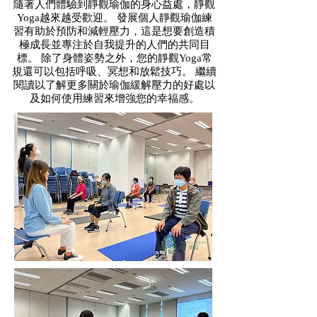
隨著人們體驗到靜觀瑜伽的身心益處，靜觀
Yoga越來越受歡迎。 發展個人靜觀瑜伽練
習有助於預防和減輕壓力，這是想要創造積
極成長並專注於自我提升的人們的共同目
標。 除了身體姿勢之外，您的靜觀Yoga常
規還可以包括呼吸、冥想和放鬆技巧。 繼續
閱讀以了解更多關於瑜伽緩解壓力的好處以
及如何使用練習來增強您的幸福感。