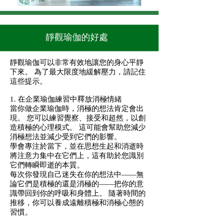
靜觀瑜伽的好處
靜觀瑜伽可以非常有效地讓您的身心平靜
下來。 為了最大限度地緩解壓力，請記住
這些提示。
1. 在
企業瑜伽
練習中釋放消極情緒
當你做
企業瑜伽
時，消極的想法肯定會出
現。 您可以練習覺察、接受和超然，以創
造積極的心理模式。 這可能會幫助您減少
消極想法並減少受到它們的影響。
學會專注於當下，並在思想生起和消逝時
將注意力集中在它們上，這有助於您識別
它們轉瞬即逝的本質。
每次你發現自己迷失在你的想法中——無
論它們是積極的還是消極的——把你的意
識帶回到你的呼吸和身體上。 隨著時間的
推移，你可以養成遠離積極和消極心態的
習慣。