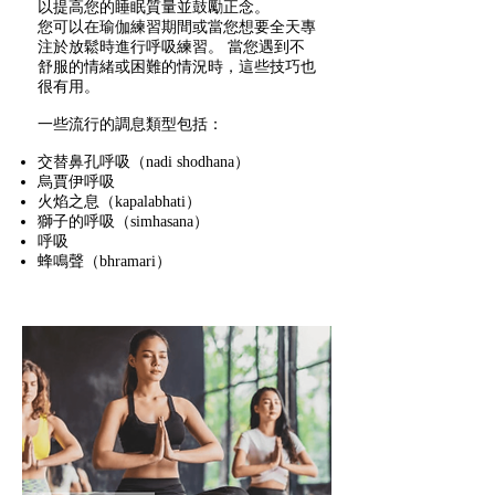
以提高您的睡眠質量並鼓勵正念。
您可以在瑜伽練習期間或當您想要全天專
注於放鬆時進行呼吸練習。 當您遇到不
舒服的情緒或困難的情況時，這些技巧也
很有用。
一些流行的調息類型包括：
交替鼻孔呼吸（nadi shodhana）
烏賈伊呼吸
火焰之息（kapalabhati）
獅子的呼吸（simhasana）
呼吸
蜂鳴聲（bhramari）