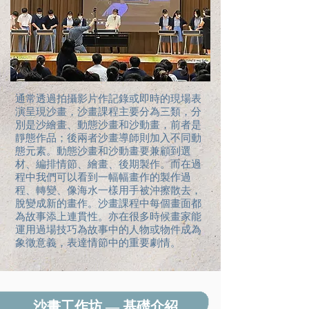
通常透過拍攝影片作記錄或即時的現場表
演呈現沙畫，
沙畫課程
主要分為三類，分
別是沙繪畫、動態沙畫和沙動畫，前者是
靜態作品；後兩者
沙畫導師
則加入不同動
態元素。動態沙畫和沙動畫要兼顧到選
材、編排情節、繪畫、後期製作。而在過
程中我們可以看到一幅幅畫作的製作過
程、轉變、像海水一樣用手被沖擦散去，
脫變成新的畫作。
沙畫課程中
每個畫面都
為故事添上連貫性。亦在很多時候畫家能
運用過場技巧為故事中的人物或物件成為
象徵意義，表達情節中的重要劇情。
沙畫工作坊 — 基礎介紹