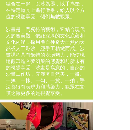
結合在一起，以沙為墨，以手為筆，
在特定道具上進行做畫，給人以全方
位的視聽享受，傾倒無數觀眾。
沙畫是一門獨特的藝術，它結合現代
人的審美觀，依託深厚的文化底蘊和
文化內涵，採用產自神奇大自然的天
然或人工彩沙，經手工精緻而成。
沙
畫課程
具有獨特的表演魅力，能使現
場觀眾進入夢幻般的感覺和前所未有
的視覺享受。沙畫是寫意的，自然的
沙畫工作坊
，充滿著自然美，一撒、
一摔、一抹、一勾、一挑、一拍，手
法都很有表現力和感染力，觀眾在驚
嘆之餘更多的是視覺享受。