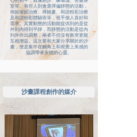
心的和平，就像跑步、練瑜珈、去健身
室等。有些人則會選擇偏靜態的活動，
例如催眠治療、禪繞畫、和諧粉彩治療
及和諧粉彩體驗班等，視乎個人喜好和
需求。其實動態的活動能提供到的是從
外到內得到平靜，而靜態的活動是從內
到外作出調整，兩者不但沒有衝突更能
互相增益。這次要和大家分享關於的沙
畫，便是集中在觸角上和視覺上美感的
協調帶來安穩的心靈。
沙畫課程創作的媒介