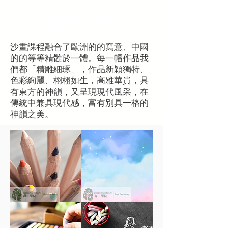
沙畫班 — 美感
沙畫課程
融合了歐洲的的寫意、中國
的的等等精髓於一體。每一幅作品我
們都「精雕細琢」，作品新穎獨特、
色彩絢麗、栩栩如生，高雅華貴，具
有東方的神韻，又呈現現代風采，在
傳統中兼具現代感，富有別具一格的
神韻之美。