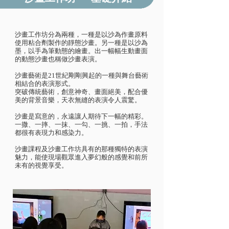
沙畫工作坊
分為兩種，一種是以沙為作畫原料
使用粘合劑製作的靜態沙畫。另一種是以沙為
墨，以手為筆動態的繪畫。出一幅幅生動畫面
的動態沙畫也稱做沙畫表演。
沙畫藝術是21世紀剛剛興起的一種與舞台藝術
相結合的表演形式。
突破傳統藝術，創意神奇、畫面絕美，配合優
美的背景音樂，天衣無縫的表演令人震驚。
沙畫是寫意的，永遠讓人期待下一幅的精彩。
一撒、一摔、一抹、一勾、一挑、一拍，手法
都很有表現力和感染力。
沙畫課程
及
沙畫工作坊
具有的那種獨特的表演
魅力，能使現場觀眾進入夢幻般的感覺和前所
未有的視覺享受。