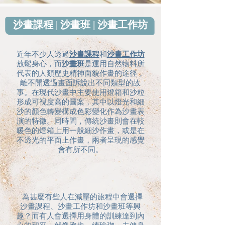
沙畫課程 | 沙畫班 | 沙畫工作坊
近年不少人透過
沙畫課程
和
沙畫工作坊
放鬆身心，而
沙畫班
是運用自然物料所
代表的人類歷史精神面貌作畫的途徑，
離不開透過畫面訴說出不同類型的故
事。在現代沙畫中主要使用燈箱和沙粒
形成可視度高的圖案，其中以燈光和細
沙的顏色轉變構成色彩變化作為沙畫表
演的特徵。同時間，傳統沙畫則會在較
暖色的燈箱上用一般細沙作畫，或是在
不透光的平面上作畫，兩者呈現的感覺
會有所不同。
為甚麼有些人在減壓的旅程中會選擇
沙畫課程、沙畫工作坊和沙畫班等興
趣？而
有人會選擇用身體的訓練達到內