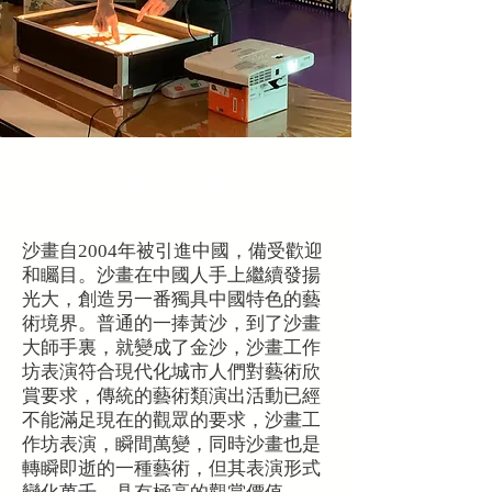
沙畫班 — 發展
沙畫自2004年被引進中國，備受歡迎
和矚目。沙畫在中國人手上繼續發揚
光大，創造另一番獨具中國特色的藝
術境界。普通的一捧黃沙，到了沙畫
大師手裏，就變成了金沙，
沙畫工作
坊
表演符合現代化城市人們對藝術欣
賞要求，傳統的藝術類演出活動已經
不能滿足現在的觀眾的要求，
沙畫工
作坊
表演，瞬間萬變，同時沙畫也是
轉瞬即逝的一種藝術，但其表演形式