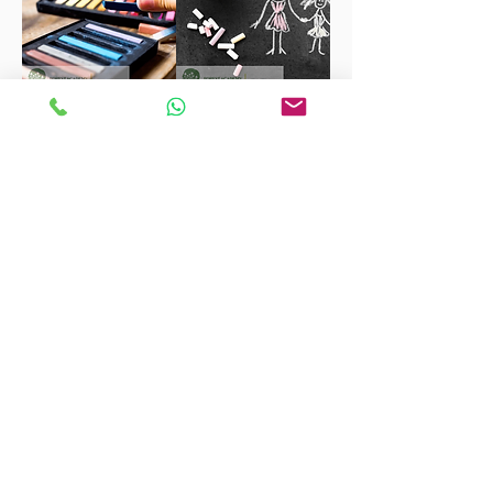
FOREST ACADEMY森 · 學院除了推廣
和諧粉彩
課程
及
和諧粉彩
外，還有提供
企業培訓
、
企業培
訓課程
、
Team Building 活動
、
團隊建立
、
說話技
巧
、
說話技巧課程
、
說話技巧訓練
、
溝通技巧
、
溝通技巧課程
、
身心靈課程
、
身心靈健康課程
、
NLP課程
、
NLP技巧
、
銷售技巧
、
銷售技巧課
程
、
CSR活動規劃
、
企業社會責任活動
、
減壓工
作坊
、
減壓方法
、
放鬆工作坊
、
音叉治療
、
音叉
治療課程
、
催眠課程
、
催眠治療
、
解夢
、
催眠治
療課程
、
禪繞畫
、
禪繞畫課程
、
和諧粉彩體驗
班
、
和諧粉彩工具
、
Zentangle課程
、
Art
Jamming
、
藝術興趣班
、
企業瑜伽
、
瑜伽課程
、
靜觀瑜伽
、
靜觀Yoga
、
Party Games
、
派對遊
戲
、
減壓遊戲
、
藤編
、
藤編工藝
、
藤編班
、
到校
課程
、
到校興趣班課程
、
兒童心理學課程
、
兒童
溝通技巧
、
司儀課程
、
司儀訓練課程
、
面試技
巧
、
面試技巧課程
、
DJ課程
、
電台主持課程
、
生
涯規劃
、
生涯規劃課程
、
Interview技巧
、
見工技
巧
、
和諧粉彩畫
、
和諧粉彩工作坊
、
和諧粉彩
、