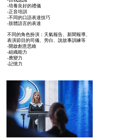
-自我認識
-培養良好的禮儀
-正音培訓
-不同的口語表達技巧
-肢體語言的表達
不同的角色扮演：天氣報告、新聞報導、
表演節目的司儀、旁白、說故事訓練等
-開啟創意思維
-組織能力
-應變力
-記憶力