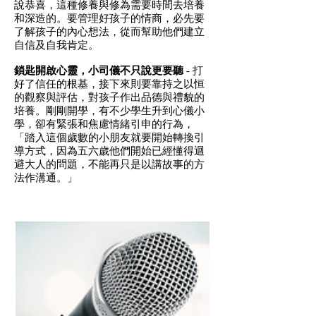
說恭喜，這種修養與修為需要時間去培養
和深造的。要管理好孩子的情商，必先要
了解孩子的內心想法，從而幫助他們建立
自信及自我肯定。
鎖匙開啟心靈，小司儀不只說更要聽
- 打
好了信任的根基，接下來則要靠持之以恒
的觀察與評估，對孩子作出品德與禮貌的
培養。剛剛開學，有不少學生升到心儀小
學，卻有緊張和焦慮情緒引申的行為，
「踏入這個歲數的小朋友就要開始轉換引
導方式，因為五六歲他們開始已經懂得迴
避大人的問題，不能再只是以講故事的方
法作溝通。」