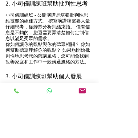
2. 小司儀訓練班幫助批判性思考
小司儀訓練班 - 公開演講是培養批判性思
維技能的絕佳方式。 撰寫演講稿需要大量
仔細思考，從聽眾分析到結束語。 僅有信
息是不夠的，您還需要弄清楚如何定制信
息以滿足受眾的需求。
你如何讓你的觀點與你的聽眾相關？ 你如
何幫助聽眾理解你的觀點？ 如果您開始批
判性地思考您的演講風格，您可能會找到
改善家庭和工作中一般溝通風格的方法。
3. 小司儀訓練班幫助個人發展
小司儀訓練班 - 溝通技巧對於個人和職業
成功至關重要，提高這一領域是公開演講
的最大好處之一。 準備演講會迫使演講者
退後一步，批判性地思考有效的溝通方
式。 在日常生活中，很容易回到我們多年
前形成的溝通習慣。
4. 小司儀訓練班幫助提高溝通技