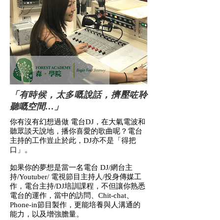
「有時候，太多嘅說話，擠壓咗聆
聽嘅空間…」
你有沒有幻想過做 電台DJ，在大氣電波和
聽眾談天說地，播你喜愛的歌曲呢？電台
主持的工作豈止於此，DJ亦不是「得把
口」。
如果你的夢想是當一名電台 DJ/網台主
持/Youtuber/ 電視節目主持人/投身傳媒工
作，電台主持/DJ培訓課程，不但讓你熟悉
電台的運作，當中的訪問、Chit-chat、
Phone-in節目製作，更能培養與人溝通的
能力，以及增強膽量。