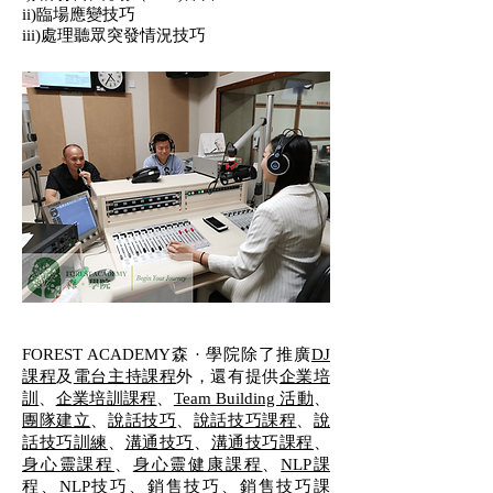
ii)臨場應變技巧
iii)處理聽眾突發情況技巧
FOREST ACADEMY森 · 學院除了推廣
DJ
課程
及
電台主持課程
外，還有提供
企業培
訓
、
企業培訓課程
、
Team Building 活動
、
團隊建立
、
說話技巧
、
說話技巧課程
、
說
話技巧訓練
、
溝通技巧
、
溝通技巧課程
、
身心靈課程
、
身心靈健康課程
、
NLP課
程
、
NLP技巧
、
銷售技巧
、
銷售技巧課