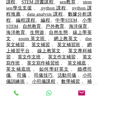
課程
、
STEM 證書課程
、
sen教育
、
stem
sen學生支援
、
python 課程
、
python 課
程推薦
、
data analysis 課程
、
數據分析課
程
、
編程課程
、
編程
、
中學STEM
、
小學
STEM
、
自然教育
、
戶外教育
、
海洋保育
、
海洋教育
、
生態遊
、
自然生態
、
線上學英
文
、
zoom 英文班
、
網上教英文
、
dse
英文補習
、
英文補習
、
英文補習班
、
網
上補習平台
、
線上教英文
、
英文專科補
習
、
英文作文班
、
英文作文補習
、
英文
寫作班
、
英文寫作補習班
、
英文補底
、
英文補底班
、
如何學好英文
、
婚禮司
儀
、
司儀
、
司儀技巧
、
活動司儀
、
小司
儀訓練班
、
小司儀課程
、
數學補習
、
補
習數學
、
私補數學
、
私人補習
、
私補
、
Hiit運動
、
Hiit減肥
Hiit好處、
和諧粉彩
、
和諧粉彩治療
、
和諧粉彩技巧
、
和諧粉彩
體驗班
、
和諧粉彩工具
等服務。
DJ課程 | 電台主持課程
FAQ