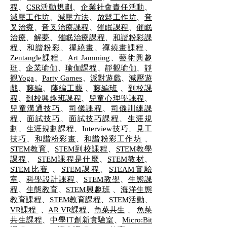
程
、
CSR活動規劃
、
企業社會責任活動
、
減壓工作坊
、
減壓方法
、
放鬆工作坊
、
音
叉治療
、
音叉治療課程
、
催眠課程
、
催眠
治療
、
解夢
、
催眠治療課程
、
和諧粉彩課
程
、
和諧粉彩
、
禪繞畫
、
禪繞畫課程
、
Zentangle課程
、
Art Jamming
、
藝術興趣
班
、
企業瑜伽
、
瑜伽課程
、
靜觀瑜伽
、
靜
觀Yoga
、
Party Games
、
派對遊戲
、
減壓遊
戲
、
藤編
、
藤編工藝
、
藤編班
、
到校課
程
、
到校興趣班課程
、
兒童心理學課程
、
兒童溝通技巧
、
司儀課程
、
司儀訓練課
程
、
面試技巧
、
面試技巧課程
、
生涯規
劃
、
生涯規劃課程
、
Interview技巧
、
見工
技巧
、
和諧粉彩畫
、
和諧粉彩工作坊
、
STEM教育
、
STEM到校課程
、
STEM教學
課程
、
STEM課程是什麼
、
STEM教材
、
STEM比賽
、
STEM課程
、
STEAM實驗
室
、
科學設計課程
、
STEM教學
、
生態課
程
、
生態教育
、
STEM興趣班
、
海洋生態
教育課程
、
STEM教育課程
、
STEM活動
、
VR課程
、
AR VR課程
、
魚菜共生
、
魚菜
共生課程
、
中學IT創新實驗室
、
Micro:Bit