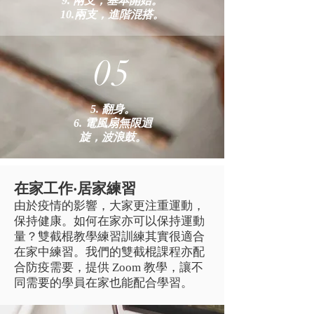
9. 兩支，基本開始。
10.兩支，進階混搭。
05
5. 翻身。
6. 電風扇無限迴
旋，波浪鼓。
在家工作‧居家練習
由於疫情的影響，大家更注重運動，
保持健康。如何在家亦可以保持運動
量？雙截棍教學練習訓練其實很適合
在家中練習。我們的雙截棍課程亦配
合防疫需要，提供 Zoom 教學，讓不
同需要的學員在家也能配合學習。