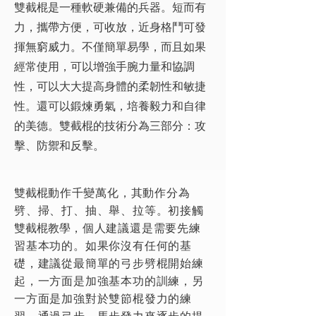
雙截棍是一種軟硬兼備的兵器。短而有
力，攜帶方便，可收放，近身格鬥可發
揮無窮威力。不僅簡單易學，而且如果
經常使用，可以增強手腕力量和協調
性，可以大大提高身體的柔韌性和敏捷
性。還可以鍛煉勇氣，培養毅力和自律
的美德。雙截棍的技術分為三部分：攻
擊、防禦和反擊。
雙截棍
動作千變萬化，其動作分為
劈、掃、打、抽、舉、拉等。初接觸
雙截棍教學
，個人建議還是需要先練
習基本功的。如果你沒有任何的基
礎，建議從最簡單的弓步劈棍開始練
起，一方面是加強基本功的訓練，另
一方面是加強對於雙節棍發力的練