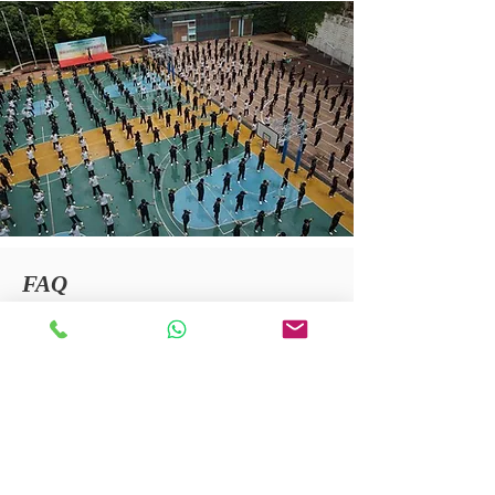
FAQ
1.雙截棍教學：如何選適合自己
的雙截棍？
雙截棍教學：鋼棍的話，初學者一般建議
選擇這種平頭鋼棍，重量220g，屬於輕
棍，而環節的個數有兩種，10節，11節，
而10節會有點長，而不同的人這個就不一
樣了，主要是在纏手、收棍地時候有影
響。