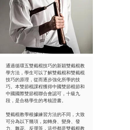
通過循環五雙截棍技巧的新穎雙截棍教
學方法，學生可以了解雙截棍和雙截棍
技巧的原理，從而逐步強化所學的技
巧。本雙節棍課程獲得中國雙節棍節和
中國國際雙節棍聯合會認可，十級九
段，是合格學生的考核證書。
雙截棍教學根據練習方法的不同，大致
可分為以下幾項，如轉身、變身、發
力、舞花、反彈等，這些都是雙截棍教