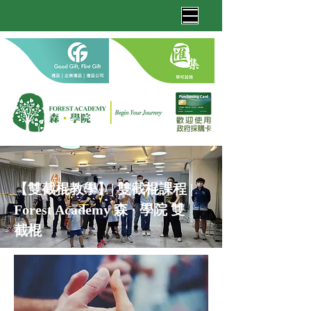
【雙截棍教學】| 雙截棍課程 |
Forest Acad
emy 森
· 學院 雙
截棍