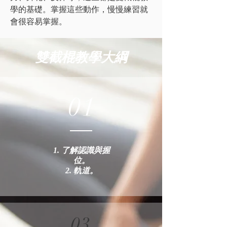
學的基礎。掌握這些動作，慢慢練習就
會很容易掌握。
雙截棍教學大綱
01
1. 了解認識與握
位。
2. 軌道。
03