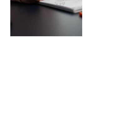
歡迎參加我們的線上英文作文補習-「英文
專科Zoom班」、「英文寫作閱讀Zoom
班」和「英文基礎語法詞彙Zoom班」。首
月半價！麥Sir 16年英文補底教學經驗，教
過上千位學生，一步步和你攜手進步！麥
Sir 為《企業商務英語應用能力標準手冊》
主編，亦為版權課「創意尖子英文寫作課
程」的作者。學生來自超過60所不同中、
小學。感謝以下學校本學年邀請麥Sir加強
學生英語：
- 循道衛理聯合教會李惠利中學
- 順德聯誼總會胡兆熾中學
- 五育中學
- 香島中學
- 嶺英公立學校