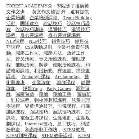
FOREST ACADEMY森 · 學院除了推廣
英
文作文班
、
英文作文補習
外，還有提供
企業培訓
、
企業培訓課程
、
Team Building
活動
、
團隊建立
、
說話技巧
、
說話技巧課
程
、
說話技巧訓練
、
溝通技巧
、
溝通技巧
課程
、
身心靈課程
、
身心靈健康課程
、
NLP課程
、
NLP技巧
、
銷售技巧
、
銷售技
巧課程
、
CSR活動規劃
、
企業社會責任活
動
、
減壓工作坊
、
減壓方法
、
放鬆工作
坊
、
音叉治療
、
音叉治療課程
、
催眠課
程
、
催眠治療
、
解夢
、
催眠治療課程
、
和
諧粉彩課程
、
和諧粉彩
、
禪繞畫
、
禪繞畫
課程
、
Zentangle課程
、
Art Jamming
、
藝
術興趣班
、
企業瑜伽
、
瑜伽課程
、
靜觀
瑜伽
、
靜觀Yoga
、
Party Games
、
派對遊
戲
、
減壓遊戲
、
藤編
、
藤編工藝
、
藤編班
、
到校課程
、
到校興趣班課程
、
兒童心理
學課程
、
兒童溝通技巧
、
司儀課程
、
司儀
訓練課程
、
面試技巧
、
面試技巧課程
、
DJ
課程
、
電台主持課程
、
生涯規劃
、
生涯規
劃課程
、
Interview技巧
、
見工技巧
、
和諧
粉彩畫
、
和諧粉彩工作坊
、
STEM教育
、
STEM到校課程
、
STEM教學課程
、
STEM