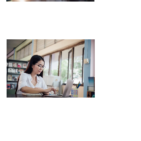
英文作文班方案介紹
視頻在線英文作文班可滿足實時音視頻
（包括一對一和多對多英文專科補習視頻
交互）、交互式白板塗鴉、IM聊天室、
PPT課件共享、文檔媒體共享、錄音錄製等
需求 . 集成的回放功能保證了導師的教學
效果和學生的學習效果。 在課堂上，導師
和學生的畫面也將出現在同一個畫面中。