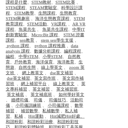
課程是什麼
、
STEM教材
、
STEM比賽
、
STEM課程
、
STEAM實驗室
、
科學設計課
程
、
STEM教學
、
生態課程
、
生態教育
、
STEM興趣班
、
海洋生態教育課程
、
STEM
教育課程
、
STEM活動
、
VR課程
、
AR VR
課程
、
魚菜共生
、
魚菜共生課程
、
中學IT
創新實驗室
、
Micro:Bit 課程
、
STEM 證書
課程
、
sen教育
、
stem sen學生支援
、
python 課程
、
python 課程推薦
、
data
analysis 課程
、
數據分析課程
、
編程課程
、
編程
、
中學STEM
、
小學STEM
、
自然教
育
、
戶外教育
、
海洋保育
、
海洋教育
、
生
態遊
、
自然生態
、
線上學英文
、
zoom 英
文班
、
網上教英文
、
dse英文補習
、
dse英文補習
、
英文寫作班
、
英文寫作補
習班
、
網上補習平台
、
線上教英文
、
英
文專科補習
、
英文補習
、
英文補習班
、
英文補底
、
英文補底班
、
如何學好英文
、
婚禮司儀
、
司儀
、
司儀技巧
、
活動司
儀
、
小司儀訓練班
、
小司儀課程
、
數學
補習
、
補習數學
、
私補數學
、
私人補
習
、
私補
、
Hiit運動
、
Hiit減肥
Hiit好處、
和諧粉彩
、
和諧粉彩治療
、
和諧粉彩技
巧
、
和諧粉彩體驗班
、
和諧粉彩工具
等服