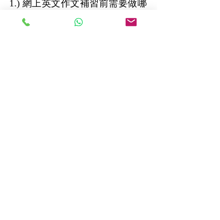
1.) 網上英文作文補習前需要做哪
些提前準備？
電腦（配備視訊鏡頭）
耳機和麥克風
適合授課的安靜環境
穩定的網絡環境
導師授課使用的課件（例如PPT、教學圖
片、教學影片等……）
2.) 網上英文作文補習有什麼實用
方法？
線上教英文網上補習平台的實用方法: 1. 視
頻教學時，孩子的課位要固定，最好在書
房或安靜的房間裡，營造學習氛圍。2. 提
前準備好上課所需的學習用品，但學習桌
上不能有零食或其他電子物品。這些都會
極大地分散孩子的注意力，影響課堂效
果。3. 視頻輔導也需要養成課前預習的習
慣，可以大大節省雙方上課時間。預習時