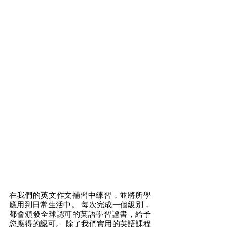
1. 視頻教學時，孩子的課位要固定，最好
在書房或安靜的房間裡，營造學習氛圍。
2. 提前準備好上課所需的學習用品，但學
習桌上不能有零食或其他電子物品。這些
都會極大地分散孩子的注意力，影響課堂
效果。
3. 視頻輔導也需要養成課前預習的習慣，
可以大大節省雙方上課時間。預習時不明
白的問題，可以一次性向老師提出，也可
以在課堂上聽，使學習效果最大化。在線
輔導不僅方便了學生家長，輔導老師也從
中受益。因為導師可以實現更廣泛的教
學，不再受地域限制。希望以上內容對大
家有所幫助，讓所有學生都能獲得最高的
學習成果。
在我們的英文作文補習中練習，並將所學
應用到日常生活中。 每次完成一個級別，
都會頒發全球認可的英語學習證書，給予
您應得的認可。 除了我們實用的英語課程