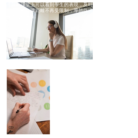
導師在課堂上可以看到學生的表現，及時
督促提醒，讓距離不再受限制，導師彷彿
被學生在身邊。
家長感言
- 你的方法非常
好。(某學生) 很喜
歡上你的課！謝
謝！
- 主要是你能調動
(某學生) 學習的積
極性。
- 你是位很棒的英
文老師，我會努力
推薦。