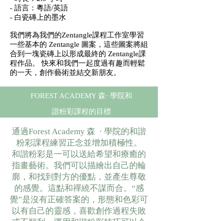
- 語言：粵語/英語
- 白瓷磚上的墨水
我們將為我們的
Zentangle課程
工作室學習
一些基本的 Zentangle 圖案，這些圖案將組
合到一塊瓷磚上以形成最終的
Zentangle課
程
作品。 快來和我們一起度過有趣而輕鬆
的一天，創作藝術並結交新朋友。
FOREST ACADEMY 森· 學院
和
諧粉彩
課程的目標
通過Forest Academy 森 · 學院的
和諧
粉彩
課程練習正念並增加積極性。
和諧粉彩
是一可以送給希望和療癒的
指畫藝術。我們可以描繪出自己的輪
廓，和找到對方的優點，並產生尊敬
的感覺。這點和禪繞不謀而合。“感
覺”是沒有正確答案的，形態和色彩可
以有自己的靈感，喜歡創作過程失敗