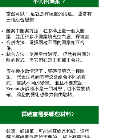
不同的圖案？
當然可以！ 這就是
禪繞畫
的用途。 通常有
三種組合變體：
圖案中圖案方法：在瓷磚上畫一個大圖
案，並用許多小圖案填充空白處。禪繞畫
合併方法：選擇兩種不同的圖案相互合
併。
粘合方法：使用平滑過渡。 仍然有兩個分
離的模式，但它們在這里和那里合並。
僅在極少數情況下，瓷磚僅填充一種圖
案。 您會注意到有時您會組合不同的模
式。 嘗試不同的變體。 並且不要忘記：
Zentangle課程
不是一門科學，也不需要精
確。 讓您的藝術想像力自由馳騁。
禪繞畫需要哪些材料?
鉛筆、細線筆，可能是直線尺和紙，這些
都是
禪繞畫課程
所需要的。 網上有專門生