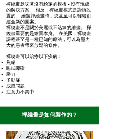
禪繞畫
意味著沒有給定的模板 - 沒有現成
的解決方案。 相反，禪繞畫模式是謹慎設
置的。 繪製禪繞畫時，您甚至可以輕鬆創
建全新的圖案。
禪繞畫不是關於美麗或不熟練的繪畫。
禪
繞畫
重要的是繪圖本身。 在美國，
禪繞畫
課程
甚至是一種已知的療法，可以為壓力
大的患者帶來放鬆的條件。
禪繞畫
可以治療以下疾病：
焦慮
睡眠障礙
壓力
多動症
成癮問題
注意力不集中
禪繞畫是如何製作的？