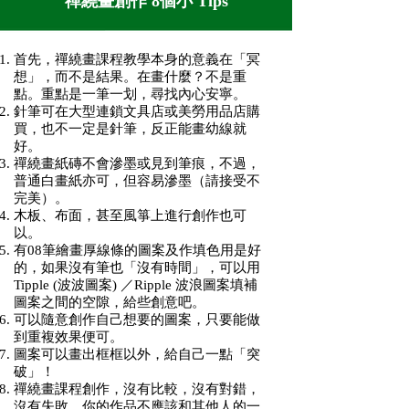
禪繞畫創作 8個小 Tips
首先，
禪繞畫課程
教學
本身的意義在「冥
想」，而不是結果。在畫什麼？不是重
點。重點是一筆一划，尋找內心安寧。
針筆可在大型連鎖文具店或美勞用品店購
買，也不一定是針筆，反正能畫幼線就
好。
禪繞畫紙磚不會滲墨或見到筆痕，不過，
普通白畫紙亦可，但容易滲墨（請接受不
完美）。
木板、布面，甚至風箏上進行創作也可
以。
有08筆繪畫厚線條的圖案及作填色用是好
的，如果沒有筆也「沒有時間」，可以用
Tipple (波波圖案) ／Ripple 波浪圖案填補
圖案之間的空隙，給些創意吧。
可以隨意創作自己想要的圖案，只要能做
到重複效果便可。
圖案可以畫出框框以外，給自己一點「突
破」！
禪繞畫課程
創作，沒有比較，沒有對錯，
沒有失敗。你的作品不應該和其他人的一