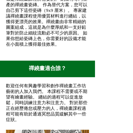
產的禪繞畫瓷磚。 作為替代方案，您可以
自己剪下這些瓷磚（9x9 厘米）。 專家建
議
禪繞畫課程
使用優質材料進行纏結，以
獲得更漂亮的效果。禪繞畫由非常精細的
圖案組成，這就是為什麼厚紙和一支好鉛
筆對於防止細紋流動必不可少的原因。 如
果你想給瓷磚上色，你需要好的設備才能
在小面積上獲得最佳效果。
禪繞畫適合誰？
歡迎任何有興趣學習和創作
禪繞畫
​工作坊
藝術的人加入我們。 本課程不需要或不期
望有繪畫經驗。 纏結的過程可以促進放
鬆，同時訓練注意力和注意力。 對於那些
正在經歷倦怠或壓力的人，
禪繞畫課程
過
程可能有助於通過冥想品質緩解其中一些
症狀。