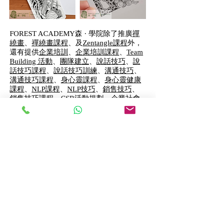
FOREST ACADEMY森 · 學院除了推廣
禪
繞畫
、
禪繞畫課程
、及
Zentangle課程
外，
還有提供
企業培訓
、
企業培訓課程
、
Team
Building 活動
、
團隊建立
、
說話技巧
、
說
話技巧課程
、
說話技巧訓練
、
溝通技巧
、
溝通技巧課程
、
身心靈課程
、
身心靈健康
課程
、
NLP課程
、
NLP技巧
、
銷售技巧
、
銷售技巧課程
、
CSR活動規劃
、
企業社會
責任活動
、
減壓工作坊
、
減壓方法
、
放鬆
工作坊
、
音叉治療
、
音叉治療課程
、
催眠
課程
、
催眠治療
、
解夢
、
催眠治療課程
、
和諧粉彩課程
、
和諧粉彩體驗班
、
和諧粉
彩工具
、
和諧粉彩
、
和諧粉彩體驗班
、
和
諧粉彩工具
、
和諧粉彩治療
、
和諧粉彩技
巧
、
Art Jamming
、
藝術興趣班
、
企業瑜
伽
、
瑜伽課程
、
靜觀瑜伽
、
靜觀Yoga
、
Party Games
、
派對遊戲
、
減壓遊戲
、
藤
編
、
藤編工藝
、
藤編班
、
到校課程
、
到校
興趣班課程
、
兒童心理學課程
、
兒童溝通
技巧
、
司儀課程
、
司儀訓練課程
、
面試技