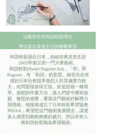
治癒而生的和諧粉彩理念
帶你逃出逼迫生活的療癒希望
和諧粉彩
源自日本，由細谷典克先生於
2003年創立的一門大衆藝術。
和諧粉彩
(Pastel Nagomi Art)，「和」即
Nagomi，有「和諧」的意思。細谷先生有
感於日本社會競爭激烈人民普遍壓力較
大，此問題很值得正視。於是想藉一種簡
單、放鬆的作畫方法，讓人們從中獲得放
鬆、愉悅的感覺，透過這門藝術紓解壓力
與情緒。他隨後成立了日本粉彩希望協會
JPHAA，希望把這門藝術推廣開去，讓更
多人感受到藝術療癒的威力。所以亦有人
將
和諧粉彩
稱為希望藝術。