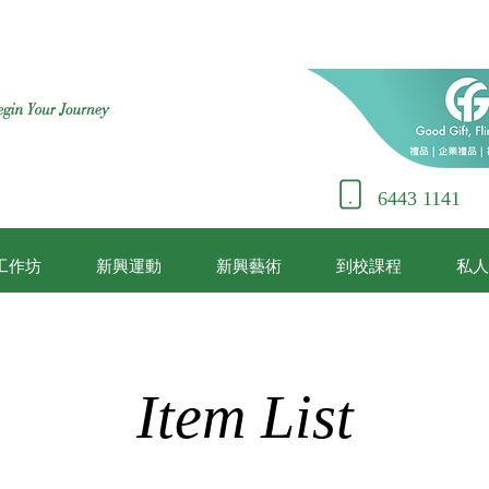
6443 1141
工作坊
新興運動
新興藝術
到校課程
私人
Item List