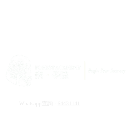
info@
Whatsapp查詢 :
64431141
查詢電郵:
Building 活動
|
團隊建立
|
說話技巧
｜
說話技巧課程
|
說話技巧訓練
|
NLP技巧
|
銷售技巧
|
銷售技巧課程
|
CSR活動規劃
|
企業社會責任活