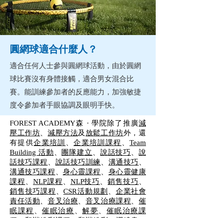
圓網球
適合什麼人？
適合任何人士參與圓網球活動，由於圓網
球比賽沒有身體接觸，適合男女混合比
賽。能訓練參加者的反應能力，加強敏捷
度令參加者手眼協調及眼明手快。
FOREST ACADEMY森 · 學院除了推廣
減
壓工作坊
、
減壓方法
及
放鬆工作坊
外，還
有提供
企業培訓
、
企業培訓課程
、
Team
Building 活動
、
團隊建立
、
說話技巧
、
說
話技巧課程
、
說話技巧訓練
、
溝通技巧
、
溝通技巧課程
、
身心靈課程
、
身心靈健康
課程
、
NLP課程
、
NLP技巧
、
銷售技巧
、
銷售技巧課程
、
CSR活動規劃
、
企業社會
責任活動
、
音叉治療
、
音叉治療課程
、
催
眠課程
、
催眠治療
、
解夢
、
催眠治療課