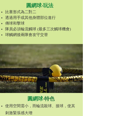
圓網球
‧
玩法
​比賽形式為二對二
透過用手或其他身體部位進行
傳球和擊球
隊員必須輪流觸球 (最多三次觸球機會)
球觸網後兩隊會攻守交替
圓網球
‧特色
使用空間需小，而輪流殺球、接球，使其
刺激緊張感大增