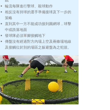
戲
輪流每隊進行擊球、殺球動作
​相反沒有持球的選手準備接球及下一步的
策略
直到其中一方不能成功接到圓網球，球擊
中或跌落地面
發球隊必須單腳接觸地下
傳盤沒有經過對方內場上空及兩條場地線
及
接觸位於別的場區之躲避盤為之犯規。