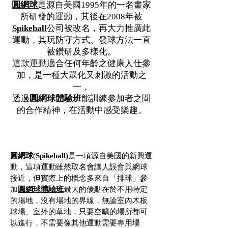
圓網球
是源自美國1995年的一名畫家
所研發的運動，其後在2008年被
Spikeball
公司被改名，再大力推廣此
運動，其玩防守方式、發球方法一直
被鑽研及多樣化。
這款運動適合任何年齡之健康人仕參
加，是一種大眾化又刺激的活動之
一，
透過
圓網球體驗班
能訓練參加者之間
的合作精神，在活動中感受樂趣。
什麼是圓網球？
圓網球
(
Spikeball)
是一項源自美國的新興運
動，這項運動雖然取名會讓人誤會與網球
接近，但實際上的概念多來自「排球」參
加
圓網球體驗班
最大的優點在於不用特定
的場地，沒有場地的界線，無論室內木板
球場、室外的草地，只要空曠的場所都可
以進行，不需要像其他運動需要專用場