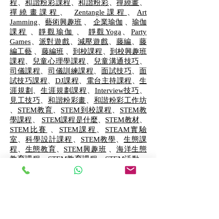
程
、
和諧粉彩課程
、
和諧粉彩
、
禪繞畫
、
禪繞畫課程
、
Zentangle課程
、
Art
Jamming
、
藝術興趣班
、
企業瑜伽
、
瑜伽
課程
、
靜觀瑜伽
、
靜觀Yoga
、
Party
Games
、
派對遊戲
、
減壓遊戲
、
藤編
、
藤
編工藝
、
藤編班
、
到校課程
、
到校興趣班
課程
、
兒童心理學課程
、
兒童溝通技巧
、
司儀課程
、
司儀訓練課程
、
面試技巧
、
面
試技巧課程
、
DJ課程
、
電台主持課程
、
生
涯規劃
、
生涯規劃課程
、
Interview技巧
、
見工技巧
、
和諧粉彩畫
、
和諧粉彩工作坊
、
STEM教育
、
STEM到校課程
、
STEM教
學課程
、
STEM課程是什麼
、
STEM教材
、
STEM比賽
、
STEM課程
、
STEAM實驗
室
、
科學設計課程
、
STEM教學
、
生態課
程
、
生態教育
、
STEM興趣班
、
海洋生態
教育課程
、
STEM教育課程
、
STEM活動
、
VR課程
、
AR VR課程
、
魚菜共生
、
魚菜
共生課程
、
中學IT創新實驗室
、
Micro:Bit
課程
、
STEM 證書課程
、
sen教育
、
stem
sen學生支援
、
python 課程
、
python 課
程推薦
、
data analysis 課程
、
數據分析課
程
、
編程課程
、
編程
、
中學STEM
、
小學