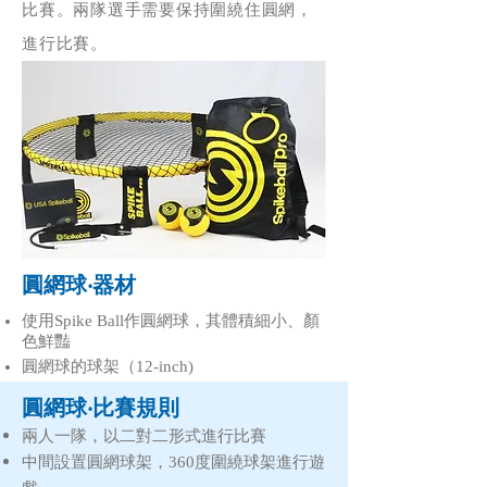
比賽。兩隊選手需要保持圍繞住圓網，
進行比賽。
圓網球‧器材
使用Spike Ball作
圓網球
，其體積細小、顏
色鮮豔
圓網球的球架（12-inch)
圓網球‧比賽規則
兩人一隊，以二對二形式進行比賽
中間設置圓網球架，360度圍繞球架進行遊