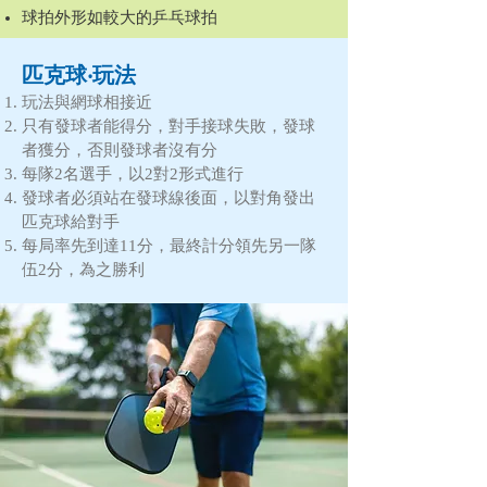
球拍外形如較大的乒乓球拍
​新興運動好處
匹克球
‧玩法
玩法與網球相接近
只有發球者能得分，對手接球失敗，發球
者獲分，否則發球者沒有分
每隊2名選手，以2對2形式進行
發球者必須站在發球線後面，以對角發出
匹克球給對手
每局率先到達11分，最終計分領先另一隊
伍2分，為之勝利