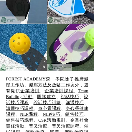
FOREST ACADEMY森 · 學院除了推廣
減
壓工作坊
、
減壓方法
及
放鬆工作坊
外，還
有提供
企業培訓
、
企業培訓課程
、
Team
Building 活動
、
團隊建立
、
說話技巧
、
說
話技巧課程
、
說話技巧訓練
、
溝通技巧
、
溝通技巧課程
、
身心靈課程
、
身心靈健康
課程
、
NLP課程
、
NLP技巧
、
銷售技巧
、
銷售技巧課程
、
CSR活動規劃
、
企業社會
責任活動
、
音叉治療
、
音叉治療課程
、
催