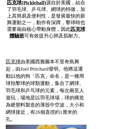
匹克球(Pickleball)
源自於美國，結合
了羽毛球、
乒乓
球、網球的特徵，加
上其簡易及便利性，是發展最快的新
興運動之一，動作有深蹲，擊球時也
需要藉由核心帶動身體，因此
匹克球
體驗班
可有效提升心肺及肌耐力。
什麼是匹克球？
匹克球
由美國西雅圖本不里奇島興
起，由Joel Pritchard發明。他將這運
動以他的狗「匹克」命名，是一種用
球拍擊球的球類運動，集合了網球、
羽毛球和乒乓球的元素，每次兩至人
遊玩，場地是以羽毛球場，球的構造
為
硬塑料
製造的薄殼中空波，大小和
網球接近，有26個直徑約1厘米的
孔。