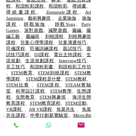
眠課程
、
催眠治療
、
解夢
、
催眠治療課
程
、
和諧粉彩課程
、
和諧粉彩
、
禪繞畫
、
禪繞畫課程
、
Zentangle課程
、
Art
Jamming
、
藝術興趣班
、
企業瑜伽
、
瑜伽
課程
、
靜觀瑜伽
、
靜觀Yoga
、
Party
Games
、
派對遊戲
、
減壓遊戲
、
藤編
、
藤
編工藝
、
藤編班
、
到校課程
、
到校興趣班
課程
、
兒童心理學課程
、
兒童溝通技巧
、
司儀課程
、
司儀訓練課程
、
面試技巧
、
面
試技巧課程
、
DJ課程
、
電台主持課程
、
生
涯規劃
、
生涯規劃課程
、
Interview技巧
、
見工技巧
、
和諧粉彩畫
、
和諧粉彩工作坊
、
STEM教育
、
STEM到校課程
、
STEM教
學課程
、
STEM課程是什麼
、
STEM教材
、
STEM比賽
、
STEM課程
、
STEAM實驗
室
、
科學設計課程
、
STEM教學
、
生態課
程
、
生態教育
、
STEM興趣班
、
海洋生態
教育課程
、
STEM教育課程
、
STEM活動
、
VR課程
、
AR VR課程
、
魚菜共生
、
魚菜
共生課程
、
中學IT創新實驗室
、
Micro:Bit
課程
、
STEM 證書課程
、
sen教育
、
stem
sen學生支援
、
python 課程
、
python 課
程推薦
、
data analysis 課程
、
數據分析課